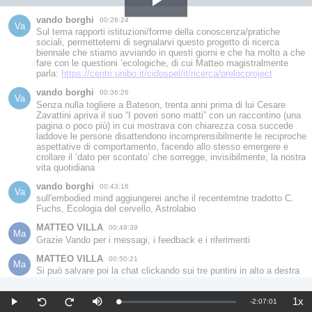
Play
vando borghi
00:26:24
Va
Sul tema rapporti istituzioni/forme della conoscenza/pratiche 
sociali, permettetemi di segnalarvi questo progetto di ricerca 
Video
biennale che stiamo avviando in questi giorni e che ha molto a che 
fare con le questioni ‘ecologiche, di cui Matteo magistralmente 
parla: 
https://centri.unibo.it/cidospel/it/ricerca/prelocproject
vando borghi
00:36:26
Va
Senza nulla togliere a Bateson, trenta anni prima di lui Cesare 
Zavattini apriva il suo “I poveri sono matti” con un raccontino (una 
pagina o poco più) in cui mostrava con chiarezza cosa succede 
laddove le persone disattendono incomprensibilmente le reciproche 
aspettative di comportamento, facendo allo stesso emergere e 
crollare il ‘dato per scontato’ che sorregge, invisibilmente, la nostra 
vita quotidiana
vando borghi
00:43:16
Va
sull'embodied mind aggiungerei anche il recentemtne tradotto C. 
Fuchs, Ecologia del cervello, Astrolabio
MATTEO VILLA
00:49:39
Ma
Grazie Vando per i messagi, i feedback e i riferimenti
MATTEO VILLA
00:50:21
Ma
Si può salvare poi la chat clickando sui tre puntini in alto a destra
vando borghi
01:00:46
Va
1x
caro Matteo, è (piacevolmente) interessante la quasi perfetta 
Remaining
-
2:07:01
Loaded
:
Play
Mute
Pla
Seek
Seek
coincidenza tra i tuoi materiali (compresa la lettura batesoniana 
1.01%
Rat